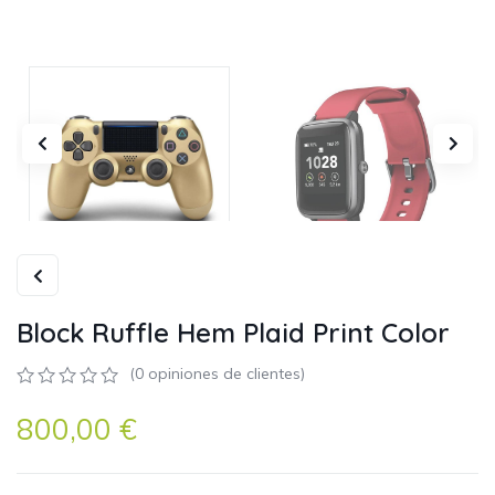
Block Ruffle Hem Plaid Print Color
(
0
opiniones de clientes)
0
5
0
800,00
€
out
of
basado
en