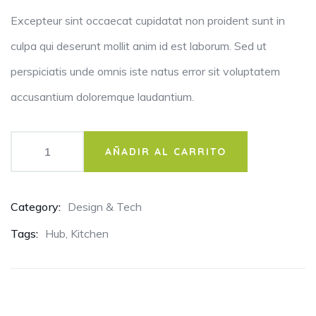
calificaciones
de
Excepteur sint occaecat cupidatat non proident sunt in
clientes
culpa qui deserunt mollit anim id est laborum. Sed ut
perspiciatis unde omnis iste natus error sit voluptatem
accusantium doloremque laudantium.
AÑADIR AL CARRITO
Category:
Design & Tech
Tags:
Hub
,
Kitchen