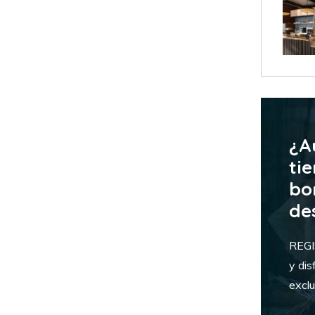
¿A
tie
bo
de
REG
y dis
exclu