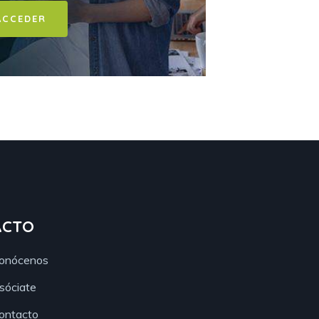
ACCEDER
ACTO
onócenos
sóciate
ontacto