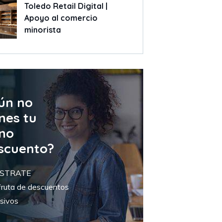
Toledo Retail Digital |
Apoyo al comercio
minorista
ún no
nes tu
no
scuento?
ISTRATE
fruta de descuentos
sivos