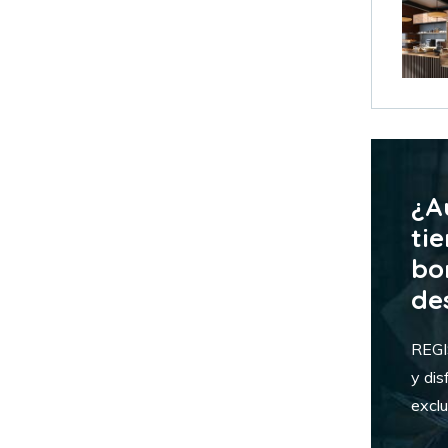
¿A
tie
bo
de
REG
y dis
exclu