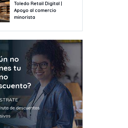
Toledo Retail Digital |
Apoyo al comercio
minorista
ún no
nes tu
no
scuento?
ISTRATE
fruta de descuentos
sivos