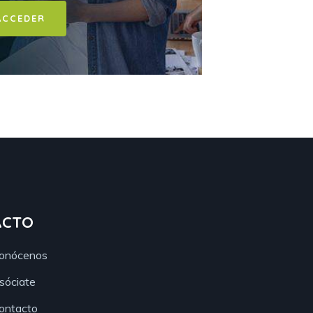
ACCEDER
ACTO
onócenos
sóciate
ontacto